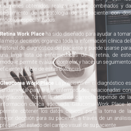
exámenes obtenidos, realiza estudios combinados y da
seguimiento de la patología de su paciente con dos
módulos especializados:
Retina Work Place
ha sido diseñado para ayudar a toma
la mejor decisión, organiza toda la información clínica del
historial de diagnóstico del paciente y puede usarse para
una larga lista de enfermedades de la retina, de este
modo le permite evaluar, controlar y hacer un seguimiento
eficiente y fiable de estas dolencias.
Glaucoma Work Place
La precisión en el diagnóstico es
fundamental para tratar enfermedades relacionadas con
el glaucoma. Tomar la decisión correcta depende de la
información clínica adecuada, Glaucoma Work Place le
permite obtener los datos clínicos para la toma de la
mejor decisión para su paciente a través de un análisis
preciso del estado del campo visual de su paciente.